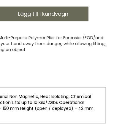
Lägg till i kundvagn
lti-Purpose Polymer Plier for Forensics/EOD/and
our hand away from danger, while allowing lifting,
g an object.
ial Non Magnetic, Heat Isolating, Chemical
on Lifts up to 10 Kilo/22lbs Operational
 - 150 mm Height (open / deployed) - 42 mm