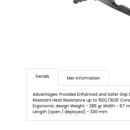
Hoppa
till
Details
början
Mer information
av
bildgalleriet
Advantages: Provides Enhanced and Safer Grip 
Resistant Heat Resistance up to 150C/302F Cons
Ergonomic design Weight - 285 gr Width - 67
Length (open / deployed) - 330 mm