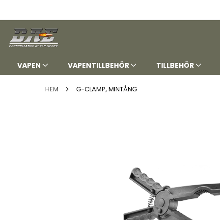
HOPPA
TILL
INNEHÅLLET
VAPEN
VAPENTILLBEHÖR
TILLBEHÖR
HEM
G-CLAMP, MINTÅNG
Hoppa
till
slutet
av
bildgalleriet