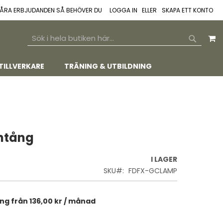
 VÅRA ERBJUDANDEN SÅ BEHÖVER DU
LOGGA IN
SKAPA ETT KONTO
M
SEARCH
SEARCH
TILLVERKARE
TRÄNING & UTBILDNING
ntång
I LAGER
SKU
FDFX-GCLAMP
ing från
136,00 kr
/ månad