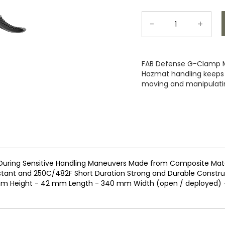
-
+
FAB Defense G-Clamp Mu
Hazmat handling keeps y
moving and manipulatin
During Sensitive Handling Maneuvers Made from Composite Mater
tant and 250C/482F Short Duration Strong and Durable Constructi
 mm Height - 42 mm Length - 340 mm Width (open / deployed)