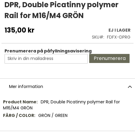
till
DPR, Double Picatinny polymer
början
Rail for M16/M4 GRÖN
av
bildgalleriet
135,00 kr
EJ I LAGER
SKU
FDFX-DPRG
Prenumerera på påfyllningsavisering
Prenumerera
Mer information
Mer
DPR, Double Picatinny polymer Rail for
information
M16/M4 GRÖN
GRÖN / GREEN