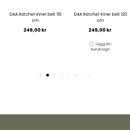
DAA Ratchet Inner belt 120
DAA Individual Lynx Link Sva
cm
25,00 kr
249,00 kr
Lägg till i
kundvagn
Lägg till i
kundvagn