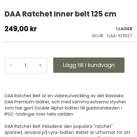
Hoppa
till
DAA Ratchet Inner belt 125 cm
början
av
249,00 kr
I LAGER
bildgalleriet
SKU
DAA-103927
Lägg till i kundvagn
-
+
DAA Ratchet Belt är en vidareutveckling av det klassiska
DAA Premium-bältet, och med samma extrema styvhet
som har gjort Double Alpha-bälten till guldstandarden i
IPSC-tävlingar över hela världen.
DAA Ratchet Belt inkluderar den populära "ratchet"
spännet, använd på Lynx-bälten. Bältet är utformat för att