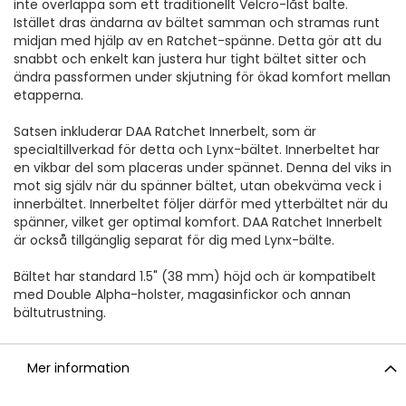
inte överlappa som ett traditionellt Velcro-låst bälte.
Istället dras ändarna av bältet samman och stramas runt
midjan med hjälp av en Ratchet-spänne. Detta gör att du
snabbt och enkelt kan justera hur tight bältet sitter och
ändra passformen under skjutning för ökad komfort mellan
etapperna.
Satsen inkluderar DAA Ratchet Innerbelt, som är
specialtillverkad för detta och Lynx-bältet. Innerbeltet har
en vikbar del som placeras under spännet. Denna del viks in
mot sig själv när du spänner bältet, utan obekväma veck i
innerbältet. Innerbeltet följer därför med ytterbältet när du
spänner, vilket ger optimal komfort. DAA Ratchet Innerbelt
är också tillgänglig separat för dig med Lynx-bälte.
Bältet har standard 1.5" (38 mm) höjd och är kompatibelt
med Double Alpha-holster, magasinfickor och annan
bältutrustning.
Mer information