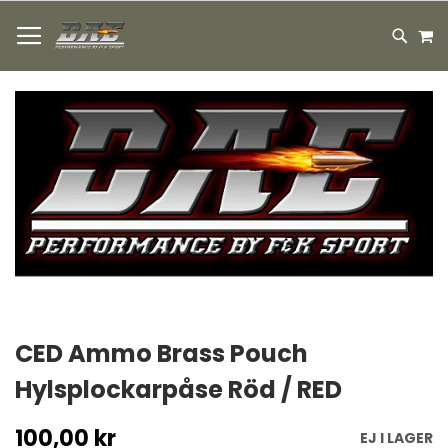
HOPPA
M
TILL
SEARC
INNEHÅLLET
Hoppa
till
slutet
av
bildgalleriet
Hoppa
till
CED Ammo Brass Pouch
början
Hylsplockarpåse Röd / RED
av
bildgalleriet
100,00 kr
EJ I LAGER