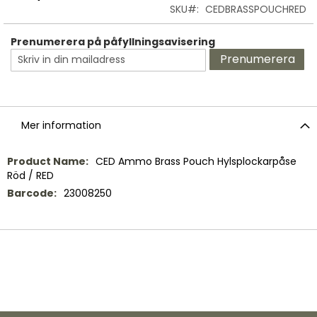
SKU
CEDBRASSPOUCHRED
Prenumerera på påfyllningsavisering
Prenumerera
Mer information
Mer
CED Ammo Brass Pouch Hylsplockarpåse
information
Röd / RED
23008250