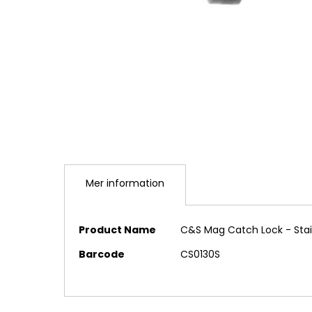
Hoppa
till
Mer information
början
av
bildgalleriet
Mer
Product Name
C&S Mag Catch Lock - Stai
information
Barcode
CS0130S