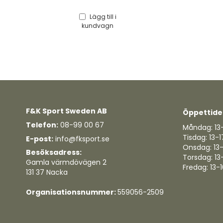
Lägg till i
kundvagn
F&K Sport Sweden AB
Öppettide
Telefon:
08-99 00 67
Måndag: 13
Tisdag: 13-1
E-post:
info@fksport.se
Onsdag: 13
Besöksadress:
Torsdag: 13
Gamla värmdövägen 2
Fredag: 13-
131 37 Nacka
Organisationsnummer:
559056-2509