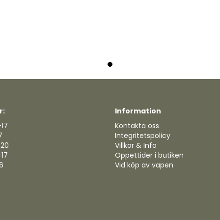
r:
Information
-17
Kontakta oss
7
Integritetspolicy
-20
Villkor & Info
-17
Öppettider i butiken
16
Vid köp av vapen