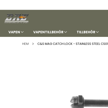
HOPPA
TILL
INNEHÅLLET
VAPEN
VAPENTILLBEHÖR
TILLBEHÖR
HEM
C&S MAG CATCH LOCK - STAINLESS STEEL CS0
Hoppa
till
slutet
av
bildgalleriet