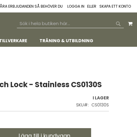
 VÅRA ERBJUDANDEN SÅ BEHÖVER DU
LOGGA IN
SKAPA ETT KONTO
M
SEARCH
SEARCH
TILLVERKARE
TRÄNING & UTBILDNING
h Lock - Stainless CS0130S
I LAGER
SKU
CS0130S
Lägg till i kundvagn