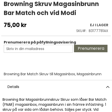
till
Browning Skruv Magasinbrunn
början
Bar Match och vid Modi
av
bildgalleriet
75,00 kr
EJ I LAGER
SKU
B3177781AX
Prenumerera på påfyllningsavisering
Prenumerera
Browning Bar Match Skruv till Magasinbox, Magasinbrunn
Details
Browning Bar Magasinbrunnskruv Skruv som låser Bar Match
(FNAR) magasinbox, magasinbrunn i sin främre infästning. 1
skruv på var sida om lådan behövs. Säljes per styck. Vid