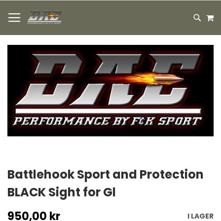
HOPPA
M
TILL
SEARC
INNEHÅLLET
Hoppa
till
slutet
av
bildgalleriet
Hoppa
till
Battlehook Sport and Protection
början
BLACK Sight for Gl
av
bildgalleriet
950,00 kr
I LAGER