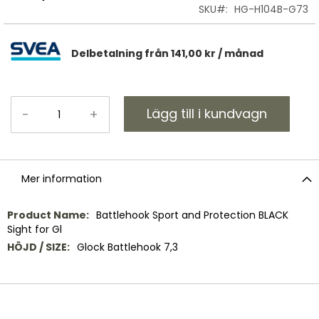
SKU
HG-H104B-G73
Delbetalning från
141,00 kr
/ månad
Lägg till i kundvagn
-
+
Mer information
Mer
Battlehook Sport and Protection BLACK
information
Sight for Gl
Glock Battlehook 7,3