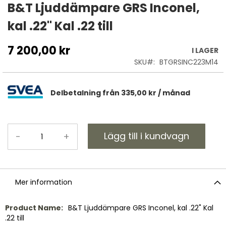
till
B&T Ljuddämpare GRS Inconel,
början
kal .22" Kal .22 till
av
bildgalleriet
7 200,00 kr
I LAGER
SKU
BTGRSINC223M14
Delbetalning från
335,00 kr
/ månad
Lägg till i kundvagn
-
+
Mer information
Mer
B&T Ljuddämpare GRS Inconel, kal .22" Kal
information
.22 till