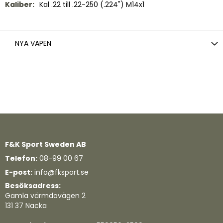
Kal .22 till .22-250 (.224") M14x1
NYA VAPEN
F&K Sport Sweden AB
Telefon:
08-99 00 67
E-post:
info@fksport.se
Besöksadress:
Gamla värmdövägen 2
131 37 Nacka