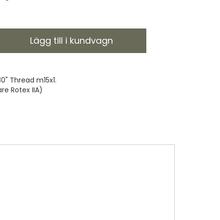
Lägg till i kundvagn
0" Thread m15x1.
are Rotex IIA)