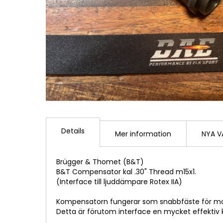
Hoppa
till
Details
början
Mer information
NYA V
av
bildgalleriet
Brügger & Thomet (B&T)
B&T Compensator kal .30" Thread m15x1.
(Interface till ljuddämpare Rotex IIA)
Kompensatorn fungerar som snabbfäste för mon
Detta är förutom interface en mycket effektiv