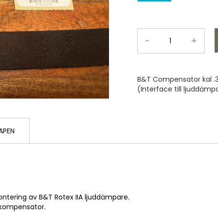
-
+
B&T Compensator kal .3
(Interface till ljuddämp
APEN
tering av B&T Rotex IIA ljuddämpare.
 kompensator.