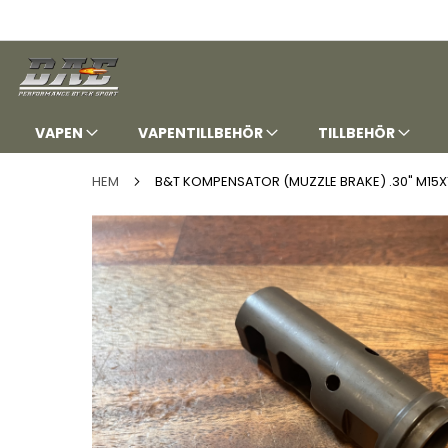
HOPPA
TILL
INNEHÅLLET
VAPEN
VAPENTILLBEHÖR
TILLBEHÖR
HEM
B&T KOMPENSATOR (MUZZLE BRAKE) .30" M15X1
Hoppa
till
slutet
av
bildgalleriet