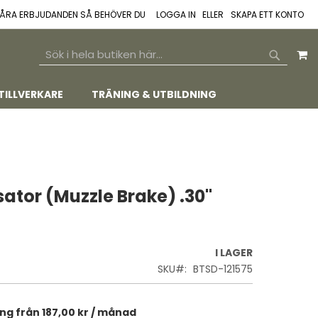
 VÅRA ERBJUDANDEN SÅ BEHÖVER DU
LOGGA IN
SKAPA ETT KONTO
M
SEARCH
SEARCH
TILLVERKARE
TRÄNING & UTBILDNING
tor (Muzzle Brake) .30"
I LAGER
SKU
BTSD-121575
ing från
187,00 kr
/ månad