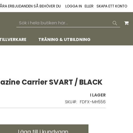
 VÅRA ERBJUDANDEN SÅ BEHÖVER DU
LOGGA IN
SKAPA ETT KONTO
M
SEARCH
SEARCH
TILLVERKARE
TRÄNING & UTBILDNING
zine Carrier SVART / BLACK
I LAGER
SKU
FDFX-MH556
Lägg till i kundvagn