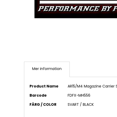
Hoppa
till
Mer information
början
av
bildgalleriet
Mer
Product Name
AR15/M4 Magazine Carrier 
information
Barcode
FDFX-MH556
FÄRG / COLOR
SVART / BLACK