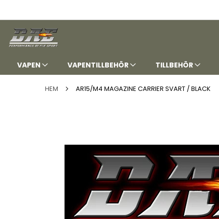
HOPPA
TILL
INNEHÅLLET
VAPEN
VAPENTILLBEHÖR
TILLBEHÖR
HEM
AR15/M4 MAGAZINE CARRIER SVART / BLACK
Hoppa
till
slutet
av
bildgalleriet