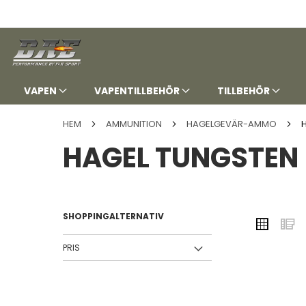
HOPPA
TILL
INNEHÅLLET
VAPEN
VAPENTILLBEHÖR
TILLBEHÖR
HEM
AMMUNITION
HAGELGEVÄR-AMMO
HAGEL TUNGSTEN
SHOPPINGALTERNATIV
VISA
Rutnä
L
SOM
PRIS