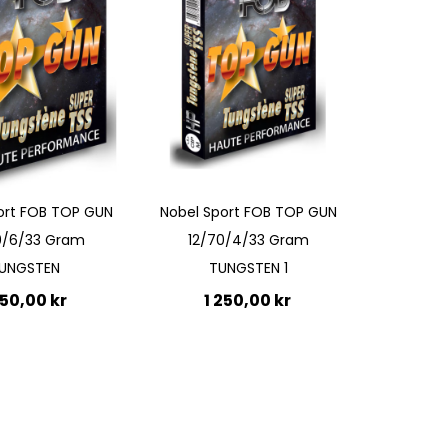
ort FOB TOP GUN
Nobel Sport FOB TOP GUN
0/6/33 Gram
12/70/4/33 Gram
UNGSTEN
TUNGSTEN 1
250,00 kr
1 250,00 kr
till i kundvagn
Ej i
lager