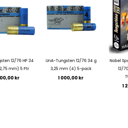
sten 12/76 HP 34
UnA-Tungsten 12/76 34 g
Nobel Sp
(2,75 mm) 5 Ptr
3,25 mm (4) 5-pack
12/7
T
200,00 kr
1 000,00 kr
1 
till i kundvagn
Lägg till i kundvagn
Lägg 