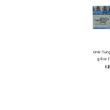
UnA-Tung
g 6:or 
1 
Lägg 