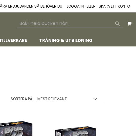
 VÅRA ERBJUDANDEN SÅ BEHÖVER DU
LOGGA IN
SKAPA ETT KONTO
M
SEARCH
SEARCH
TILLVERKARE
TRÄNING & UTBILDNING
SORTERA PÅ